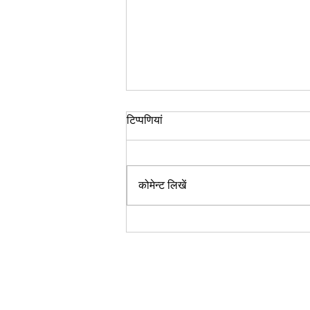
रिवर्स एजिंग, एक आयुर्वेदिक परिप्रेक्ष्य
टिप्पणियां
एक अन्य लेख में, आधुनिक चिकित्सा के
संबंध में रिवर्स एजिंग के बारे में सरल तथ्यों
पर चर्चा की गई है, साथ ही अच्छे स्वास्थ्य के
कोमेन्ट लिखें
लिए कुछ...