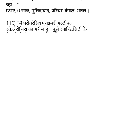
रहा। "
एआर, 0 साल, मुर्शिदाबाद, पश्चिम बंगाल, भारत।
110) “मैं प्रोग्रेसिव प्राइमरी मल्टीपल
स्केलेरोसिस का मरीज हूं। मुझे स्पास्टिसिटी के
लिए सिर्फ रोगसूचक उपचार मिल रहा था।
अक्टूबर 2011 में, मैंने वैकल्पिक आयुर्वेदिक
उपचार का विकल्प चुना क्योंकि मुझे बताया गया
था कि मेरी स्थिति का कोई इलाज नहीं है। 2
महीने के उपचार के बाद, मैं अब अधिक समय तक
खड़ा रह सकता हूं, मेरा कंपन कम हो गया है, और
संतुलन में भी सुधार हुआ है। "
जीजी, 49 वर्ष, लंदन, यूके। डॉ एए मुंडेवाड़ी द्वारा
जोड़ा गया नोट: दुर्भाग्य से, इस रोगी को गंभीर
मनोदशा में गड़बड़ी, और अवसाद के साथ-साथ
वित्तीय समस्याएं भी थीं, शायद यही वजह है कि हमें
इलाज जारी रखने का अनुरोध नहीं मिला, भले ही
वह दवाओं के पहले बैच के साथ बेहतर हो गया हो।
.
संपर्क करें