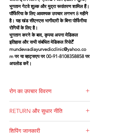
भुगतान गेटवे शुल्क और मुद्रा रूपांतरण शामिल हैं।
पॉर्फिरिया के लिए आवश्यक उपचार लगभग 8 महीने
है। यह खंड सीएनएस भागीदारी के बिना पोर्फिरीया
रोगियों के लिए है।
भुगतान करने के बाद, कृपया अपना मेडिकल
इतिहास और सभी संबंधित मेडिकल रिपोर्टें
mundewadiayurvedicclinic@yahoo.co
m पर या व्हाट्सएप पर 00-91-8108358858 पर
अपलोड करें।
रोग का उपचार विवरण
एक्यूट इंटरमिटेंट पोरफाइरिया (एआईपी) एक
RETURN और सुधार नीति
चिकित्सा स्थिति है जो पोर्फिरी के रूप में जाना जाने
वाले वंशानुगत स्थितियों के एक दुर्लभ समूह का
एक बार रखा गया आदेश रद्द नहीं किया जा सकता।
हिस्सा बनती है, जिसमें हेम चयापचय में दोष शामिल
शिपिंग जानकारी
असाधारण परिस्थितियों (जैसे रोगी की अचानक
होते हैं, जिसके परिणामस्वरूप पोर्फिरीन का
मृत्यु) के लिए, हमें अपनी दवाओं को अच्छी और
अत्यधिक स्राव होता है। यह तीव्र पेट दर्द,