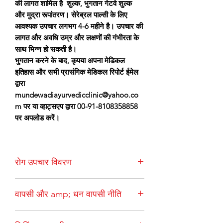
की लागत शामिल है शुल्क, भुगतान गेटवे शुल्क
और मुद्रा रूपांतरण। सेरेब्रल पाल्सी के लिए
आवश्यक उपचार लगभग 4-6 महीने है। उपचार की
लागत और अवधि उम्र और लक्षणों की गंभीरता के
साथ भिन्न हो सकती है।
भुगतान करने के बाद, कृपया अपना मेडिकल
इतिहास और सभी प्रासंगिक मेडिकल रिपोर्ट ईमेल
द्वारा
mundewadiayurvedicclinic@yahoo.co
m पर या व्हाट्सएप द्वारा 00-91-8108358858
पर अपलोड करें।
रोग उपचार विवरण
सेरेब्रल पाल्सी एक स्नायविक विकार है जिसमें
वापसी और amp; धन वापसी नीति
न्यूरोमस्कुलर समन्वय, संतुलन और शरीर की गति
शामिल होती है।
सेरेब्रल पाल्सी आमतौर पर जीवन
एक बार दिया गया आदेश, रद्द नहीं किया जा सकता
के पहले कुछ महीनों या वर्षों के भीतर प्रारंभिक