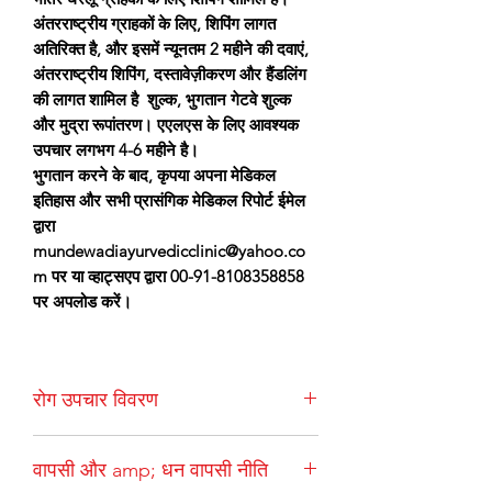
अंतरराष्ट्रीय ग्राहकों के लिए, शिपिंग लागत
अतिरिक्त है, और इसमें न्यूनतम 2 महीने की दवाएं,
अंतरराष्ट्रीय शिपिंग, दस्तावेज़ीकरण और हैंडलिंग
की लागत शामिल है शुल्क, भुगतान गेटवे शुल्क
और मुद्रा रूपांतरण। एएलएस के लिए आवश्यक
उपचार लगभग 4-6 महीने है।
भुगतान करने के बाद, कृपया अपना मेडिकल
इतिहास और सभी प्रासंगिक मेडिकल रिपोर्ट ईमेल
द्वारा
mundewadiayurvedicclinic@yahoo.co
m पर या व्हाट्सएप द्वारा 00-91-8108358858
पर अपलोड करें।
रोग उपचार विवरण
एमियोट्रोफिक लेटरल स्क्लेरोसिस को एएलएस के
वापसी और amp; धन वापसी नीति
रूप में भी जाना जाता है और यह तंत्रिका तंत्र का