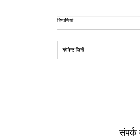
रिवर्स एजिंग, एक आयुर्वेदिक परिप्रेक्ष्य
टिप्पणियां
एक अन्य लेख में, आधुनिक चिकित्सा के
संबंध में रिवर्स एजिंग के बारे में सरल तथ्यों
पर चर्चा की गई है, साथ ही अच्छे स्वास्थ्य के
कोमेन्ट लिखें
लिए कुछ...
संपर्क 