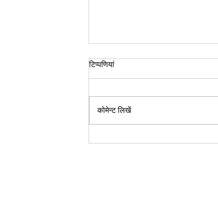
रिवर्स एजिंग, एक आयुर्वेदिक परिप्रेक्ष्य
टिप्पणियां
एक अन्य लेख में, आधुनिक चिकित्सा के
संबंध में रिवर्स एजिंग के बारे में सरल तथ्यों
पर चर्चा की गई है, साथ ही अच्छे स्वास्थ्य के
कोमेन्ट लिखें
लिए कुछ...