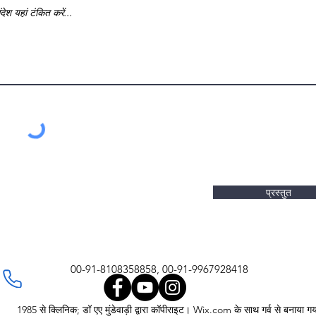
प्रस्तुत
00-91-8108358858, 00-91-9967928418
1985 से क्लिनिक; डॉ एए मुंडेवाड़ी द्वारा कॉपीराइट। Wix.com के साथ गर्व से बनाया गय