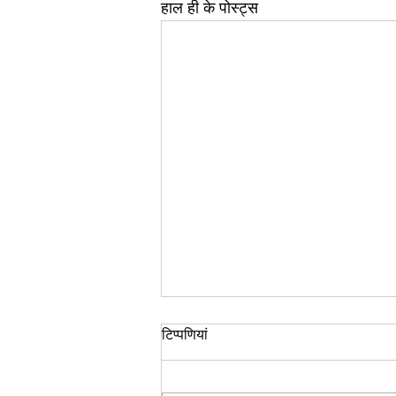
हाल ही के पोस्ट्स
रिवर्स एजिंग, एक आयुर्वेदिक परिप्रेक्ष्य
टिप्पणियां
एक अन्य लेख में, आधुनिक चिकित्सा के
संबंध में रिवर्स एजिंग के बारे में सरल तथ्यों